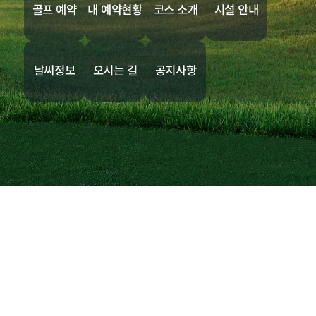
골프 예약
내 예약현황
코스 소개
시설 안내
날씨정보
오시는 길
공지사항
(17135) 경기 용인시 처인구 이동읍 화산로 239 화산CC
사업자등록번호. 135-81-01809
TEL. 031-329-7114
FAX. 031-336-7110
개인정보처리방침
영상정보 처리기기 방침